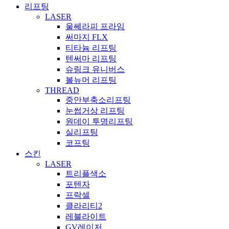
리프팅
LASER
울쎄라피 프라임
써마지 FLX
티타늄 리프팅
텐써마 리프팅
슈링크 유니버스
볼뉴머 리프팅
THREAD
중안부축소리프팅
눈썹거상 리프팅
원데이 투명리프팅
실리프팅
코프팅
스킨
LASER
트리플색소
포텐자
프락셀
클라리티2
레블라이트
GV레이저