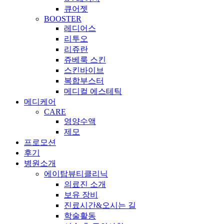
큐어젯
BOOSTER
레디어스
리투오
리쥬란
쥬베룩 스킨
스킨바이브
복합부스터
메디컬 에스테틱
메디케어
CARE
영양수액
제모
프로모션
후기
병원소개
에이탑뷰티클리닉
의료진 소개
보유 장비
진료시간&오시는 길
학술활동