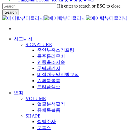
Skip
Hit enter to search or ESC to close
to
Search
main
Close
content
Search
search
Menu
시그니처
SIGNATURE
중안부축소리프팅
목주름리무버
인중축소시술
무턱패키지
비절개눈밑지방교정
쥬베룩볼륨
트리플색소
쁘띠
VOLUME
얼굴분석필러
쥬베룩볼륨
SHAPE
싹뺌주사
보톡스