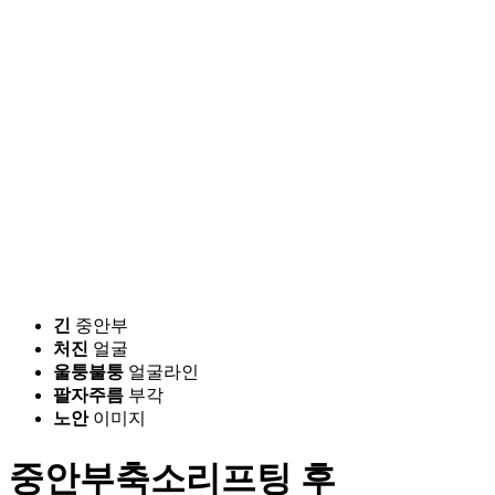
긴
중안부
처진
얼굴
울퉁불퉁
얼굴라인
팔자주름
부각
노안
이미지
중안부축소리프팅 후