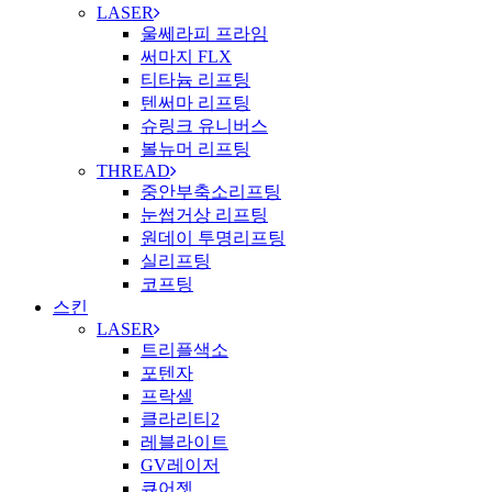
LASER
울쎄라피 프라임
써마지 FLX
티타늄 리프팅
텐써마 리프팅
슈링크 유니버스
볼뉴머 리프팅
THREAD
중안부축소리프팅
눈썹거상 리프팅
원데이 투명리프팅
실리프팅
코프팅
스킨
LASER
트리플색소
포텐자
프락셀
클라리티2
레블라이트
GV레이저
큐어젯