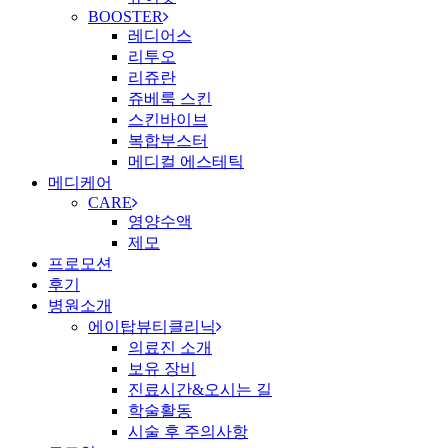
BOOSTER
레디어스
리투오
리쥬란
쥬베룩 스킨
스킨바이브
복합부스터
메디컬 에스테틱
메디케어
CARE
영양수액
제모
프로모션
후기
병원소개
에이탑뷰티클리닉
의료진 소개
보유 장비
진료시간&오시는 길
학술활동
시술 후 주의사항