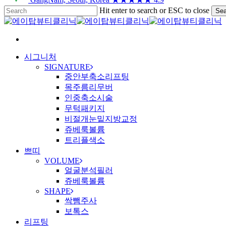
Skip
Hit enter to search or ESC to close
Sea
to
Close
main
Search
content
search
Menu
시그니처
SIGNATURE
중안부축소리프팅
목주름리무버
인중축소시술
무턱패키지
비절개눈밑지방교정
쥬베룩볼륨
트리플색소
쁘띠
VOLUME
얼굴분석필러
쥬베룩볼륨
SHAPE
싹뺌주사
보톡스
리프팅